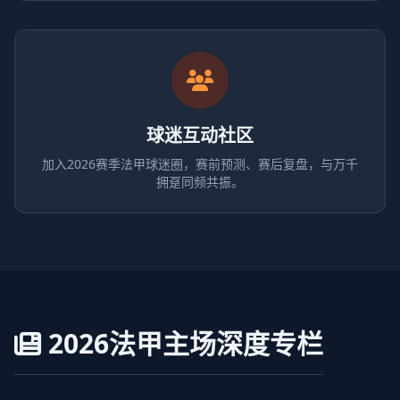
球迷互动社区
加入2026赛季法甲球迷圈，赛前预测、赛后复盘，与万千
拥趸同频共振。
2026法甲主场深度专栏