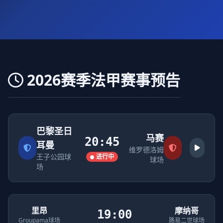
2026赛季法甲赛事预告
巴黎圣日
马赛
20:45
耳曼
维罗德洛姆
王子公园球
进行中
球场
场
里昂
摩纳哥
19:00
Groupama球场
路易二世球场