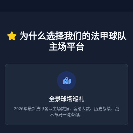
为什么选择我们的法甲球队
主场平台
全景球场巡礼
2026年最新法甲各队主场数据，容纳人数、历史战绩、战
术布局一键查询。